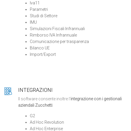
Iva11
Parametri
Studi di Settore
IMU
Simulazioni Fiscali Infrannuali
Rimborso IVA Infrannuale
Comunicazione per trasparenza
Bilanco UE
Import/Export
INTEGRAZIONI
Il software consente inoltre l'
integrazione con i gestionali
aziendali Zucchetti
:
G2
Ad Hoc Revolution
Ad Hoc Enterprise